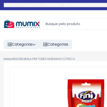
Você está navegando em:
Pindorama
-
Rua Guararapes
,
Belo Horiz
Categorias
Categorias
Início
DOCES
BALA FINI TUBES MORANGO CITRICO