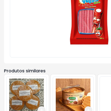
Produtos similares
Add
Add
+
3
+
5
+
10
+
3
+
5
+