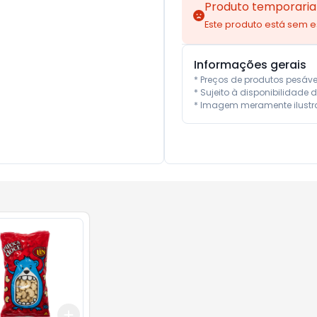
Produto temporaria
Este produto está sem 
Informações gerais
* Preços de produtos pesáv
* Sujeito à disponibilidade d
* Imagem meramente ilustra
Add
10
+
3
+
5
+
10