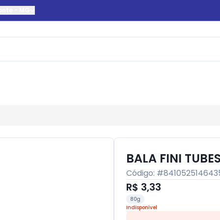
onte
-
MG
BALA FINI TUB
Código: #
841052514643
R$ 3,33
80g
Indisponível