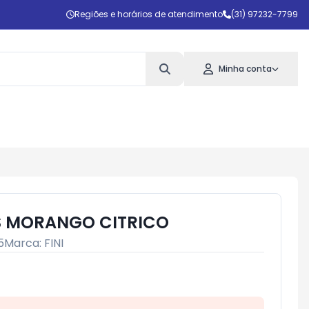
Regiões e horários de atendimento
(31) 97232-7799
Minha conta
ES MORANGO CITRICO
5
Marca:
FINI