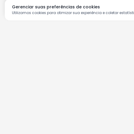
Gerenciar suas preferências de cookies
Utilizamos cookies para otimizar sua experiência e coletar estatíst
Aproveite as nossas prom
Cadastre seu e-mail e receba ofertas ex