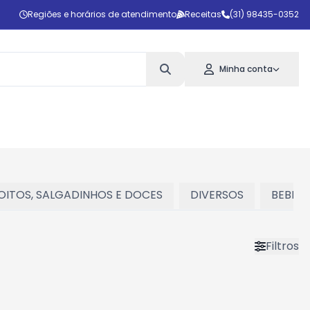
Regiões e horários de atendimento
Receitas
(31) 98435-0352
Minha conta
OITOS, SALGADINHOS E DOCES
DIVERSOS
BEBIDA
Filtros