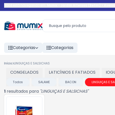
Você está navegando em:
Mumix - Jardim Alterosa (Betim)
-
Aveni
Categorias
Categorias
Início
LINGUIÇAS E SALSICHAS
CONGELADOS
LATICÍNIOS E FATIADOS
IOG
Todos
SALAME
BACON
LINGUIÇAS E S
1
resultados para
"
LINGUIÇAS E SALSICHAS
"