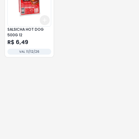
Add
+
3
+
5
+
10
SALSICHA HOT DOG
500G 12
R$ 6,49
VAL 11/12/26