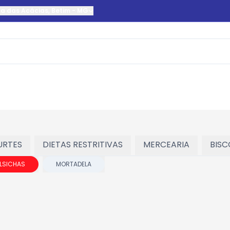
da das Acácias
,
Betim
-
MG
URTES
DIETAS RESTRITIVAS
MERCEARIA
BISC
ALSICHAS
MORTADELA