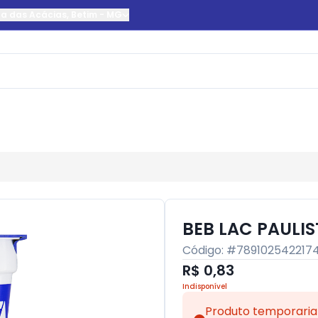
da das Acácias
,
Betim
-
MG
BEB LAC PAULI
Código: #
789102542217
R$ 0,83
Indisponível
Produto temporaria