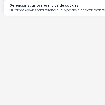
Gerenciar suas preferências de cookies
Utilizamos cookies para otimizar sua experiência e coletar estatíst
Aproveite as nossas prom
Cadastre seu e-mail e receba ofertas ex