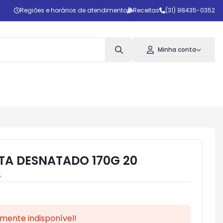
Regiões e horários de atendimento
Receitas
(31) 98435-0352
Minha conta
STA DESNATADO 170G 20
4
mente indisponível!