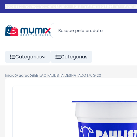
Você está navegando em:
Mumix - Jardim Alterosa (Betim)
-
Aveni
Categorias
Categorias
Início
Padrao
BEB LAC PAULISTA DESNATADO 170G 20