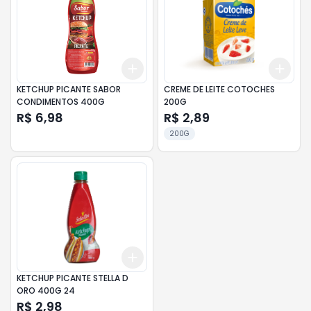
Add
Add
+
3
+
5
+
10
+
3
KETCHUP PICANTE SABOR
CREME DE LEITE COTOCHES
CONDIMENTOS 400G
200G
R$ 6,98
R$ 2,89
200G
Add
+
3
+
5
+
10
KETCHUP PICANTE STELLA D
ORO 400G 24
R$ 2,98