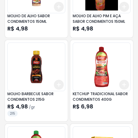
Add
Add
+
3
+
5
+
10
+
3
MOLHO DE ALHO SABOR
MOLHO DE ALHO PIM E AÇA
CONDIMENTOS 150ML
SABOR CONDIMENTOS 150ML
R$ 4,98
R$ 4,98
Add
Add
+
3
gr
+
5
gr
+
3
MOLHO BARBECUE SABOR
KETCHUP TRADICIONAL SABOR
CONDIMENTOS 215G
CONDIMENTOS 400G
R$ 4,98
R$ 6,98
/
gr
215