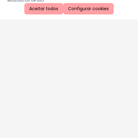
estatísticas de uso.
Aceitar todos
Configurar cookies
Aproveite as nossas promoções!
Cadastre seu e-mail e receba ofertas exclusivas.