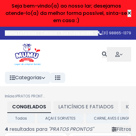
Seja bem-vindo(a) ao nosso lar; desejamos
atende-lo(a) da melhor forma possível, sinta-se
em casa :)
Mumu Laticinios - Cabana
-
Rua Independência
,
Belo Horizonte
(31) 98865-1379
-
Categorias
Início
PRATOS PRONTOS
CONGELADOS
LATICÍNIOS E FATIADOS
IOG
Todos
AÇAI E SORVETES
CARNE, AVES E LINGUIÇ
4
resultados para
"
PRATOS PRONTOS
"
Filtros