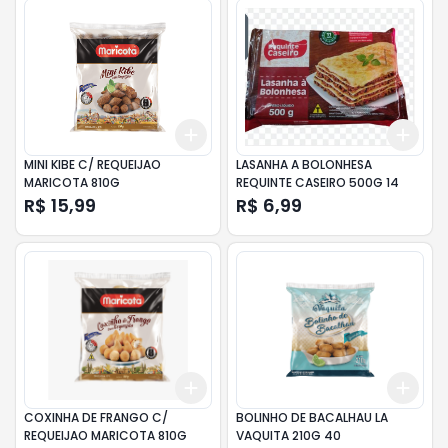
Add
Add
+
3
+
5
+
10
+
3
MINI KIBE C/ REQUEIJAO
LASANHA A BOLONHESA
MARICOTA 810G
REQUINTE CASEIRO 500G 14
R$ 15,99
R$ 6,99
Add
Add
+
3
+
5
+
10
+
3
COXINHA DE FRANGO C/
BOLINHO DE BACALHAU LA
REQUEIJAO MARICOTA 810G
VAQUITA 210G 40