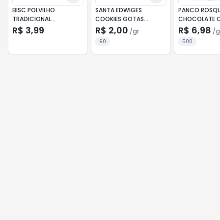
BISC POLVILHO
SANTA EDWIGES
PANCO ROSQU
TRADICIONAL
COOKIES GOTAS
CHOCOLATE 
TRADICAO 100G
CHOCO 90G
500G
R$ 3,99
R$ 2,00
R$ 6,98
/
gr
/
g
90
500