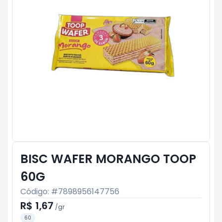
BISC WAFER MORANGO TOOP
60G
Código: #
7898956147756
R$ 1,67
/
gr
60