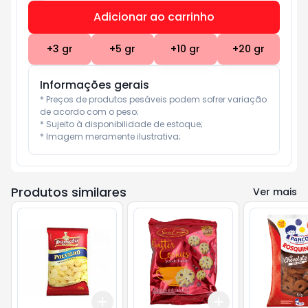
Adicionar ao carrinho
Subtotal:
R$ 0
+
3
gr
+
5
gr
+
10
gr
+
20
gr
Informações gerais
* Preços de produtos pesáveis podem sofrer variação 
de acordo com o peso;

* Sujeito à disponibilidade de estoque;

* Imagem meramente ilustrativa;
Produtos similares
Ver mais
Add
Add
+
3
+
5
+
10
+
3
gr
+
5
gr