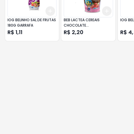
Add
Add
+
3
+
5
+
10
+
3
+
5
+
IOG BELINHO SAL.DE FRUTAS
BEB LACTEA CEREAIS
IOG BE
180G GARRAFA
CHOCOLATE
DONDONZINHO125G 24
R$ 1,11
R$ 2,20
R$ 4