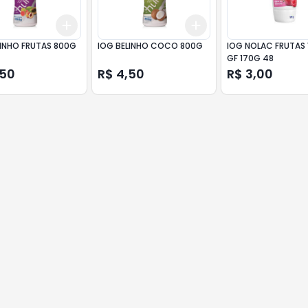
Add
Add
10
+
3
+
5
+
10
+
3
+
5
+
10
LINHO FRUTAS 800G
IOG BELINHO COCO 800G
IOG NOLAC FRUTAS
GF 170G 48
,50
R$ 4,50
R$ 3,00