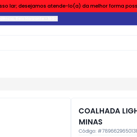
so lar; desejamos atende-lo(a) da melhor forma possí
ndência
,
Belo Horizonte
-
MG
COALHADA LIGH
MINAS
Código: #
789662965013