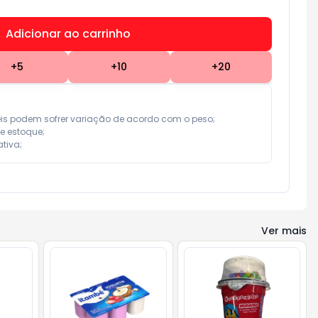
Adicionar ao carrinho
Subtotal:
R$ 0,00
+
5
+
10
+
20
eis podem sofrer variação de acordo com o peso;

e estoque;

tiva;
Ver mais