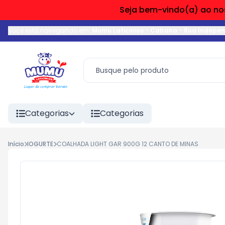
Seja bem-vindo(a) ao nos
Você está navegando em:
Mumu Laticinios - Cabana
-
Rua Indepe
Categorias
Categorias
Início
IOGURTE
COALHADA LIGHT GAR 900G 12 CANTO DE MINAS