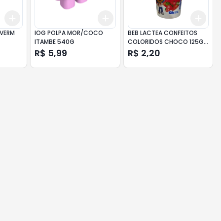
Add
Add
Add
+
3
+
5
+
10
+
3
+
5
+
10
+
3
 VERM
IOG POLPA MOR/COCO
BEB LACTEA CONFEITOS
ITAMBE 540G
COLORIDOS CHOCO 125G
24
R$ 5,99
R$ 2,20