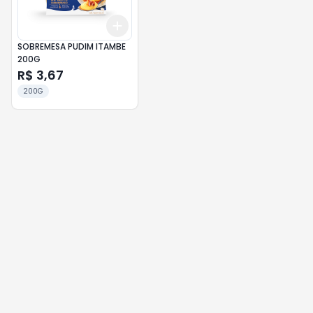
Add
+
3
+
5
+
10
SOBREMESA PUDIM ITAMBE
200G
R$ 3,67
200G