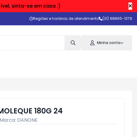
vel, sinta-se em casa :)
Regiões e horários de atendimento
(31) 98865-1379
Minha conta
 MOLEQUE 180G 24
Marca:
DANONE