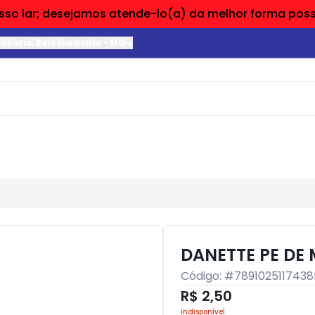
so lar; desejamos atende-lo(a) da melhor forma possí
ndência
,
Belo Horizonte
-
MG
DANETTE PE DE
Código: #
7891025117438
R$ 2,50
Indisponível