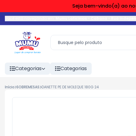
Seja bem-vindo(a) ao nos
Você está navegando em:
Mumu Laticinios - Cabana
-
Rua Indepe
Categorias
Categorias
Início
SOBREMESAS
DANETTE PE DE MOLEQUE 180G 24