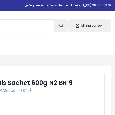
Regiões e horários de atendimento
(31) 98865-1379
Minha conta
is Sachet 600g N2 BR 9
74
Marca:
NESTLÉ