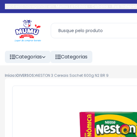
Você está navegando em:
Mumu Laticinios - Cabana
-
Rua Indepe
Categorias
Categorias
Início
DIVERSOS
NESTON 3 Cereais Sachet 600g N2 BR 9