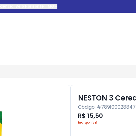
ndência
,
Belo Horizonte
-
MG
NESTON 3 Cerea
Código: #
78910002884
R$ 15,50
Indisponível