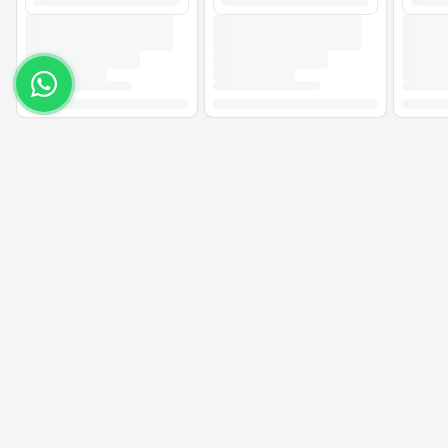
(31) 98865-1379
Entre em contato no nosso whatsapp.
Aproveite as nossas prom
Cadastre seu e-mail e receba ofertas ex