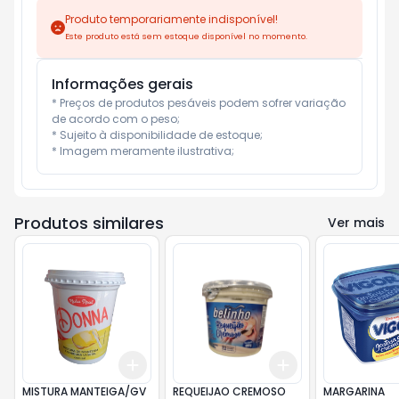
Produto temporariamente indisponível!
Este produto está sem estoque disponível no momento.
Informações gerais
* Preços de produtos pesáveis podem sofrer variação 
de acordo com o peso;

* Sujeito à disponibilidade de estoque;

* Imagem meramente ilustrativa;
Produtos similares
Ver mais
Add
Add
+
3
+
5
+
10
+
3
+
5
+
10
MISTURA MANTEIGA/GV
REQUEIJAO CREMOSO
MARGARINA