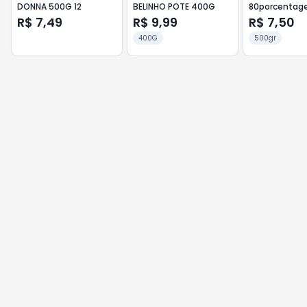
DONNA 500G 12
BELINHO POTE 400G
80porcenta
SAL VIGOR 50
R$ 7,49
R$ 9,99
R$ 7,50
400G
500gr