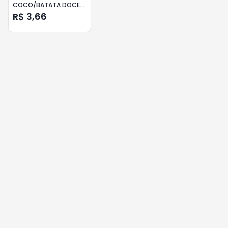
COCO/BATATA DOCE
ZERO LACTOSE ITALAC
R$ 3,66
250ML 12