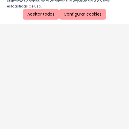
Utilizamos cookies para otimizar sua experiência e coletar
estatísticas de uso.
Aceitar todos
Configurar cookies
Aproveite as nossas promoções!
Cadastre seu e-mail e receba ofertas exclusivas.