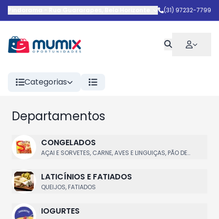
Pindorama
-
Rua Guararapes
,
Belo Horizonte
-
MG
(31) 97232-7799
Categorias
Departamentos
CONGELADOS
AÇAI E SORVETES, CARNE, AVES E LINGUIÇAS, PÃO DE
QUEIJO, BATATAS, PRATOS PRONTOS
LATICÍNIOS E FATIADOS
QUEIJOS, FATIADOS
IOGURTES