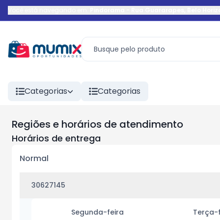
Você está navegando em:
Pindorama
-
Rua Guararapes
,
Belo Horiz
Categorias
Categorias
Regiões e horários de atendimento
Horários de entrega
Normal
30627145
Segunda-feira
Terça-f