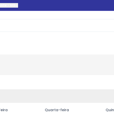
onte
-
MG
eira
Quarta-feira
Quin