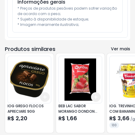
Informações gerais
* Preços de produtos pesáveis podem sofrer variação 
de acordo com o peso;

* Sujeito à disponibilidade de estoque;

* Imagem meramente ilustrativa;
Produtos similares
Ver mais
Add
Add
+
3
+
5
+
10
+
3
+
5
+
10
IOG GREGO FLOCOS
BEB LAC SABOR
IOG. TREVINHO
APRECIARE 90G
MORANGO DONDON
COM BANANIN
800G 12
R$ 2,20
R$ 1,66
R$ 3,66
/
g
130