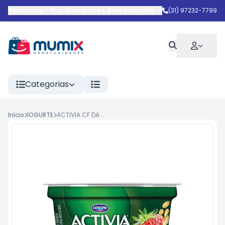
Pindorama
-
Rua Guararapes
,
Belo Horizonte
-
MG
(31) 97232-7799
Categorias
Início
IOGURTE
ACTIVIA CF DA MANHA 170G AMO/MOR 12