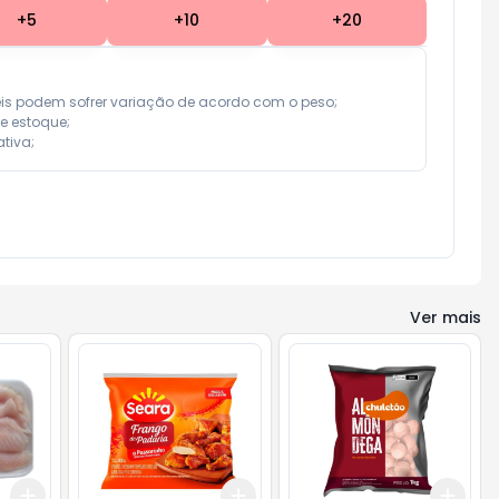
+
5
+
10
+
20
eis podem sofrer variação de acordo com o peso;

e estoque;

tiva;
Ver mais
Add
Add
Add
+
3
+
5
+
10
+
3
+
5
+
10
+
3