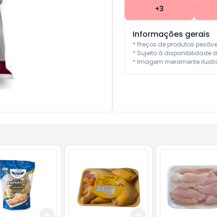
+
3
Informações gerais
* Preços de produtos pesáv
* Sujeito à disponibilidade d
* Imagem meramente ilustra
Add
Add
10
+
3
+
5
+
10
+
3
+
5
+
10