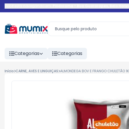
Você está navegando em:
Pindorama
-
Rua Guararapes
,
Belo Horiz
Categorias
Categorias
Início
CARNE, AVES E LINGUIÇAS
ALMONDEGA BOV E FRANGO CHULETÃO 1