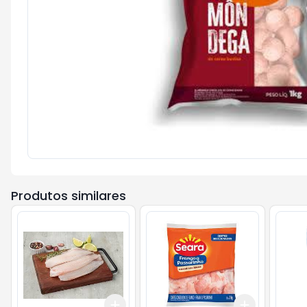
Produtos similares
Add
Add
+
3
+
5
+
10
+
3
+
5
+