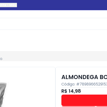
onte
-
MG
KG
ALMONDEGA BO
Código: #
789896652915
R$ 14,98