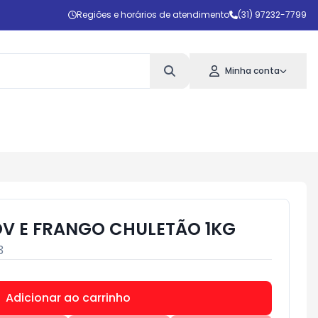
Regiões e horários de atendimento
(31) 97232-7799
Minha conta
V E FRANGO CHULETÃO 1KG
3
Adicionar ao carrinho
Subtotal:
R$ 0,00