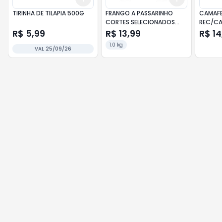
TIRINHA DE TILAPIA 500G
FRANGO A PASSARINHO
CAMAF
CORTES SELECIONADOS
REC/CA
SEARA PCT
300G
R$ 5,99
R$ 13,99
R$ 14
1.0 kg
VAL 25/09/26