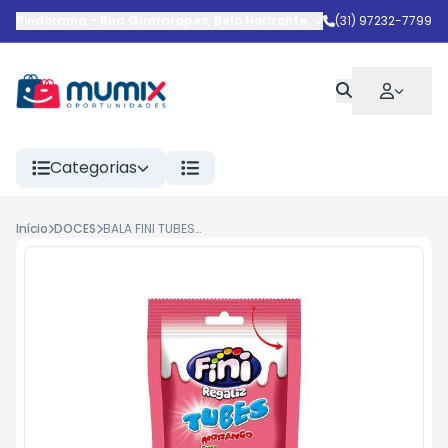
Pindorama
-
Rua Guararapes
,
Belo Horizonte
-
MG
(31) 97232-7799
Categorias
Início
DOCES
BALA FINI TUBES MORANGO