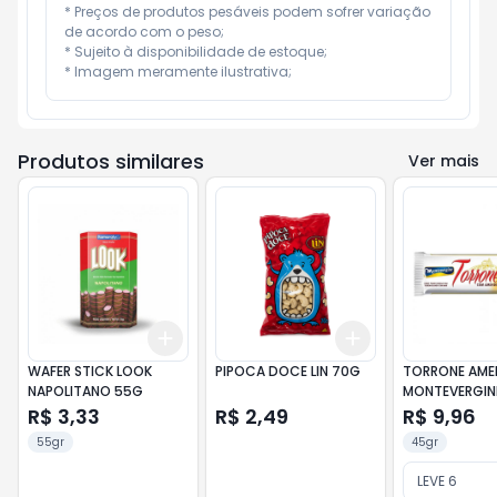
* Preços de produtos pesáveis podem sofrer variação 
de acordo com o peso;

* Sujeito à disponibilidade de estoque;

* Imagem meramente ilustrativa;
Produtos similares
Ver mais
Add
Add
+
3
+
5
+
10
+
3
+
5
+
10
WAFER STICK LOOK
PIPOCA DOCE LIN 70G
TORRONE AME
NAPOLITANO 55G
MONTEVERGIN
R$ 3,33
R$ 2,49
R$ 9,96
55gr
45gr
LEVE 6