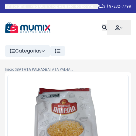
Pindorama
-
Rua Guararapes
,
Belo Horizonte
-
MG
(31) 97232-7799
Categorias
Início
BATATA PALHA
BATATA PALHA REQUINTADO MINEIRO 70G 40