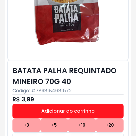
BATATA PALHA REQUINTADO
MINEIRO 70G 40
Código: #
7898184681572
R$ 3,99
Adicionar ao carrinho
Subtotal:
R$ 0
+
3
+
5
+
10
+
20