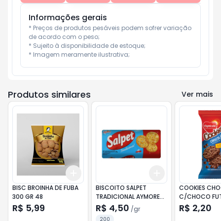
Informações gerais
* Preços de produtos pesáveis podem sofrer variação 
de acordo com o peso;

* Sujeito à disponibilidade de estoque;

* Imagem meramente ilustrativa;
Produtos similares
Ver mais
Add
Add
+
3
+
5
+
10
+
3
gr
+
5
gr
BISC BROINHA DE FUBA
BISCOITO SALPET
COOKIES CH
300 GR 48
TRADICIONAL AYMORE
C/CHOCO FU
200G 42
40G
R$ 5,99
R$ 4,50
R$ 2,20
/
gr
200