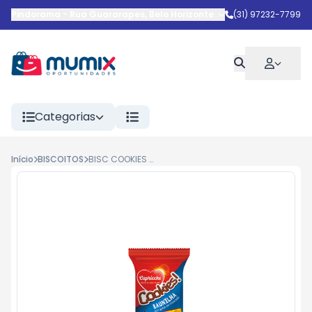
Pindorama
-
Rua Guararapes
,
Belo Horizonte
-
MG
(31) 97232-7799
Categorias
Início
BISCOITOS
BISC COOKIES BAUN/CHOCO FUTURINHO 40G