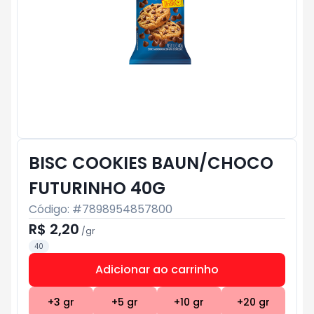
BISC COOKIES BAUN/CHOCO
FUTURINHO 40G
Código: #
7898954857800
R$ 2,20
/
gr
40
Adicionar ao carrinho
Subtotal:
R$ 0
+
3
gr
+
5
gr
+
10
gr
+
20
gr