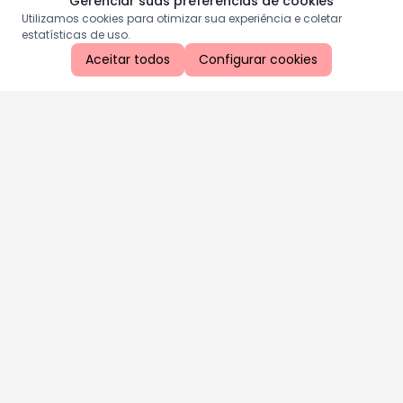
Gerenciar suas preferências de cookies
Utilizamos cookies para otimizar sua experiência e coletar
estatísticas de uso.
Aceitar todos
Configurar cookies
Aproveite as nossas promoções!
Cadastre seu e-mail e receba ofertas exclusivas.
QUERO RECEBER