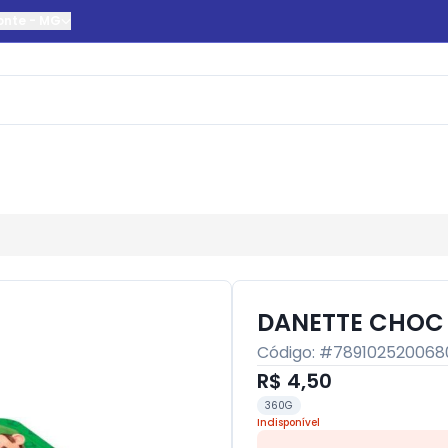
onte
-
MG
DANETTE CHOC
Código: #
789102520068
R$ 4,50
360G
Indisponível