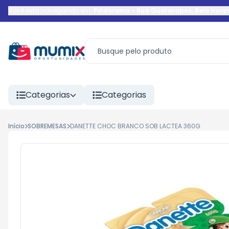
Você está navegando em:
Pindorama
-
Rua Guararapes
,
Belo Horiz
Categorias
Categorias
Início
SOBREMESAS
DANETTE CHOC BRANCO SOB LACTEA 360G