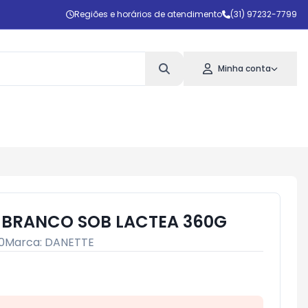
Regiões e horários de atendimento
(31) 97232-7799
Minha conta
 BRANCO SOB LACTEA 360G
0
Marca:
DANETTE