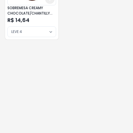
SOBREMESA CREAMY
CHOCOLATE/CHANTILLY
BATAVO 90G 48
R$ 14,64
LEVE 4