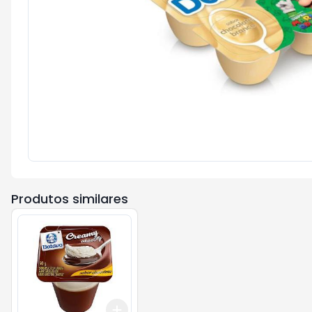
Produtos similares
Add
+
3
+
5
+
10