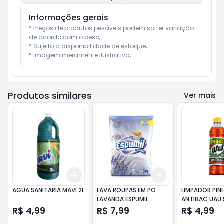
Informações gerais
* Preços de produtos pesáveis podem sofrer variação 
de acordo com o peso;

* Sujeito à disponibilidade de estoque;

* Imagem meramente ilustrativa;
Produtos similares
Ver mais
Add
Add
+
3
+
5
+
10
+
3
+
5
+
10
AGUA SANITARIA MAVI 2L
LAVA ROUPAS EM PO
LIMPADOR PIN
LAVANDA ESPUMIL
ANTIBAC UAU 
1,600KG
R$ 4,99
R$ 7,99
R$ 4,99