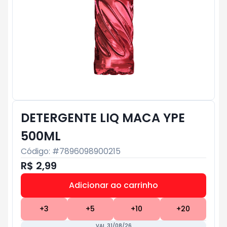
DETERGENTE LIQ MACA YPE
500ML
Código: #
7896098900215
R$ 2,99
Adicionar ao carrinho
Subtotal:
R$ 0
+
3
+
5
+
10
+
20
VAL 31/08/26