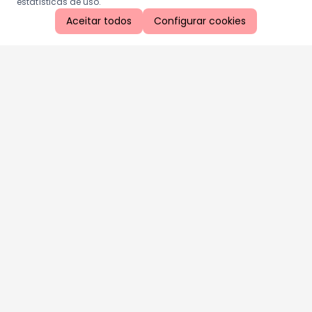
estatísticas de uso.
Aceitar todos
Configurar cookies
Aproveite as nossas promoções!
Cadastre seu e-mail e receba ofertas exclusivas.
QUERO RECEBER