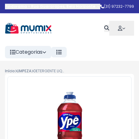
Pindorama
-
Rua Guararapes
,
Belo Horizonte
-
MG
(31) 97232-7799
Categorias
Início
LIMPEZA
DETERGENTE LIQ MACA YPE 500ML