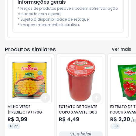
Informações gerais
* Preços de produtos pesáveis podem sofrer variação 
de acordo com o peso;

* Sujeito à disponibilidade de estoque;

* Imagem meramente ilustrativa;
Produtos similares
Ver mais
Add
Add
+
3
+
5
+
10
+
3
+
5
+
10
MILHO VERDE
EXTRATO DE TOMATE
EXTRATO DE 
(PREDILECTA) 170G
COPO XAVANTE 190G
POUCH XAVAN
R$ 3,99
R$ 4,49
R$ 2,20
/
g
170gr
190
VAL 31/10/26