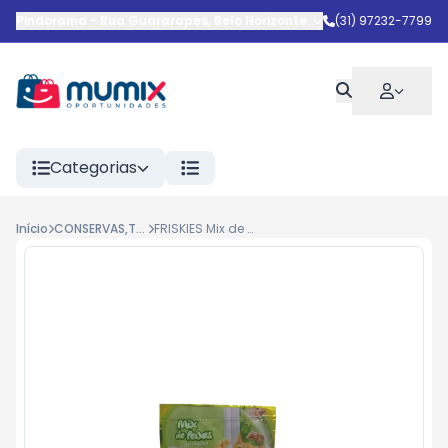
Pindorama
-
Rua Guararapes
,
Belo Horizonte
-
MG
(31) 97232-7799
Categorias
Início
CONSERVAS,TEMPEROS E MOLHOS
FRISKIES Mix de Peixes ao Molho 85gBR