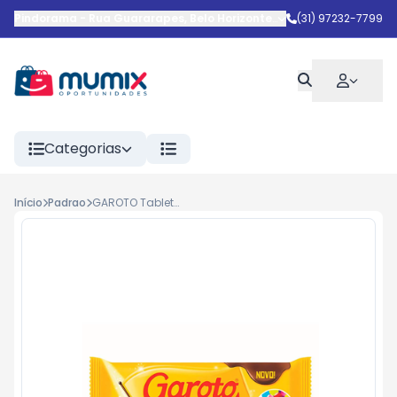
Pindorama
-
Rua Guararapes
,
Belo Horizonte
-
MG
(31) 97232-7799
Categorias
Início
Padrao
GAROTO Tablete Cores 4(14x90)g XW