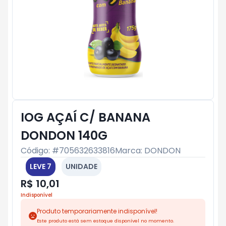
IOG AÇAÍ C/ BANANA
DONDON 140G
Código: #
705632633816
Marca:
DONDON
LEVE 7
UNIDADE
R$ 10,01
Indisponível
Produto temporariamente indisponível!
Este produto está sem estoque disponível no momento.