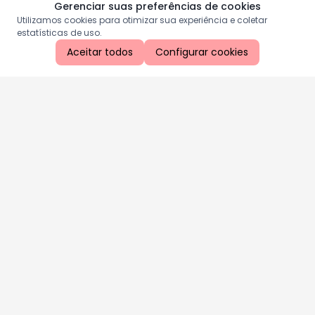
Gerenciar suas preferências de cookies
Utilizamos cookies para otimizar sua experiência e coletar
estatísticas de uso.
Aceitar todos
Configurar cookies
Aproveite as nossas promoções!
Cadastre seu e-mail e receba ofertas exclusivas.
QUERO RECEBER