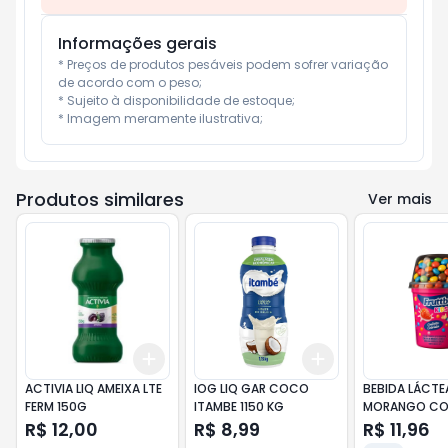
Informações gerais
* Preços de produtos pesáveis podem sofrer variação 
de acordo com o peso;

* Sujeito à disponibilidade de estoque;

* Imagem meramente ilustrativa;
Produtos similares
Ver mais
Add
Add
+
3
+
5
+
10
+
3
+
5
+
10
ACTIVIA LIQ AMEIXA LTE
IOG LIQ GAR COCO
BEBIDA LÁCTE
FERM 150G
ITAMBE 1150 KG
MORANGO C
CONFEITOS BALL
R$ 12,00
R$ 8,99
R$ 11,96
FRUTTBOM