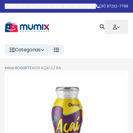
Pindorama
-
Rua Guararapes
,
Belo Horizonte
-
MG
(31) 97232-7799
Categorias
Início
IOGURTE
IOG AÇAÍ C/ BANANA DONDON 140G