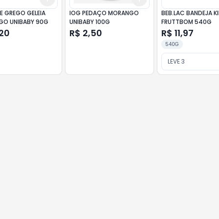
E GREGO GELEIA
IOG PEDAÇO MORANGO
BEB.LAC BANDEJA K
O UNIBABY 90G
UNIBABY 100G
FRUTTBOM 540G
,20
R$ 2,50
R$ 11,97
540G
LEVE 3