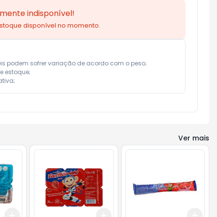
mente indisponível!
estoque disponível no momento.
eis podem sofrer variação de acordo com o peso;

e estoque;

tiva;
Ver mais
Add
Add
Add
+
3
+
5
+
10
+
3
+
5
+
10
+
3