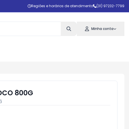
Regiões e horários de atendimento
(31) 97232-7799
Minha conta
OCO 800G
6