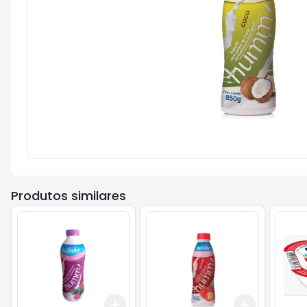
Produtos similares
Add
Add
+
3
+
5
+
10
+
3
+
5
+