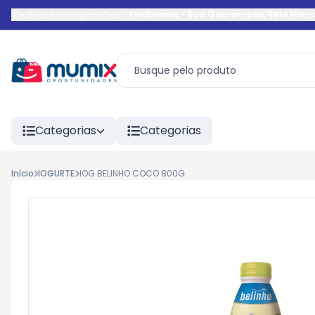
Você está navegando em:
Pindorama
-
Rua Guararapes
,
Belo Horiz
Categorias
Categorias
Início
IOGURTE
IOG BELINHO COCO 800G