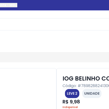
onte
-
MG
IOG BELINHO C
Código: #
789828824130
LEVE 2
UNIDADE
R$ 9,98
Indisponível