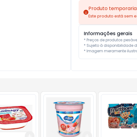
Produto temporaria
Este produto está sem 
Informações gerais
* Preços de produtos pesáv
* Sujeito à disponibilidade d
* Imagem meramente ilustra
Add
Add
10
+
3
+
5
+
10
+
3
+
5
+
10