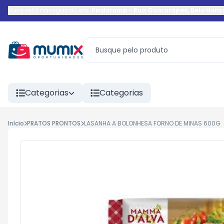
Você está navegando em:
Pindorama
-
Rua Guararapes
,
Belo Horiz
Categorias
Categorias
Início
PRATOS PRONTOS
LASANHA A BOLONHESA FORNO DE MINAS 600G