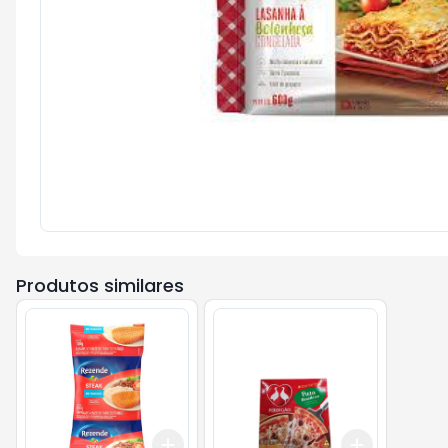
Produtos similares
Add
Add
+
3
+
5
+
10
+
3
+
5
+