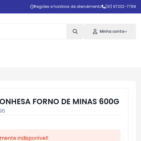
Regiões e horários de atendimento
(31) 97232-7799
Minha conta
ONHESA FORNO DE MINAS 600G
96
mente indisponível!