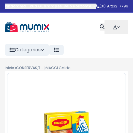
Pindorama
-
Rua Guararapes
,
Belo Horizonte
-
MG
(31) 97232-7799
Categorias
Início
CONSERVAS,TEMPEROS E MOLHOS
MAGGI Caldo Galinha 57g 15