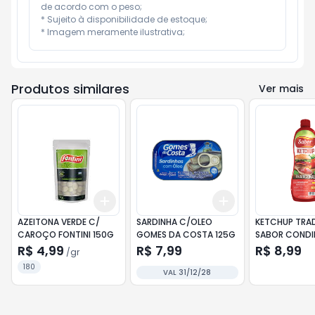
de acordo com o peso;

* Sujeito à disponibilidade de estoque;

* Imagem meramente ilustrativa;
Produtos similares
Ver mais
Add
Add
+
3
gr
+
5
gr
+
3
+
5
+
10
AZEITONA VERDE C/
SARDINHA C/OLEO
KETCHUP TRA
CAROÇO FONTINI 150G
GOMES DA COSTA 125G
SABOR COND
400G
R$ 4,99
R$ 7,99
R$ 8,99
/
gr
180
VAL 31/12/28