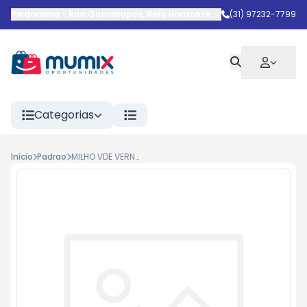
Pindorama
-
Rua Guararapes
,
Belo Horizonte
-
MG
(31) 97232-7799
Categorias
Início
Padrao
MILHO VDE VERNET 200GR 24