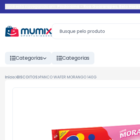
Você está navegando em:
Pindorama
-
Rua Guararapes
,
Belo Horiz
Categorias
Categorias
Início
BISCOITOS
PANCO WAFER MORANGO 140G