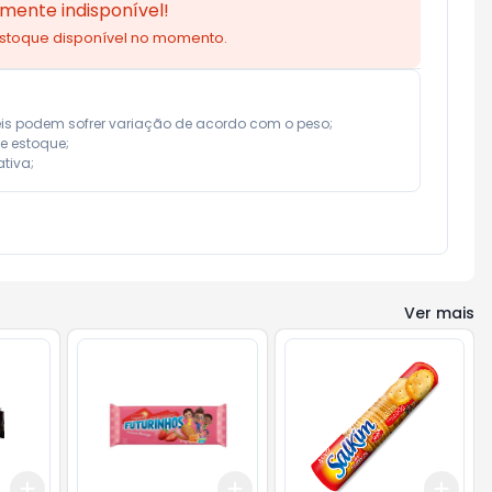
mente indisponível!
estoque disponível no momento.
eis podem sofrer variação de acordo com o peso;

e estoque;

tiva;
Ver mais
Add
Add
Add
+
3
gr
+
5
gr
+
3
gr
+
5
gr
+
3