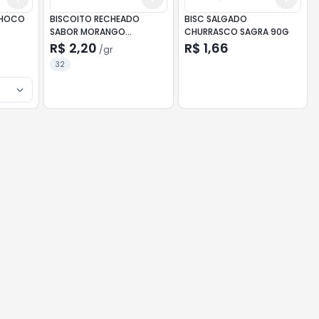
CHOCO
BISCOITO RECHEADO
BISC SALGADO
SABOR MORANGO
CHURRASCO SAGRA 90G
FUTURINHOS 32G 30
R$ 2,20
R$ 1,66
/
gr
32