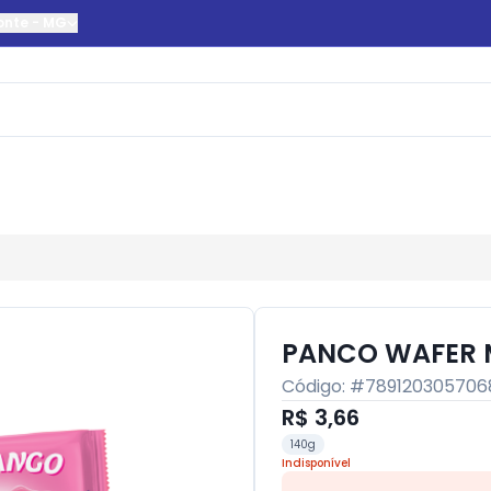
onte
-
MG
PANCO WAFER 
Código: #
789120305706
R$ 3,66
140g
Indisponível