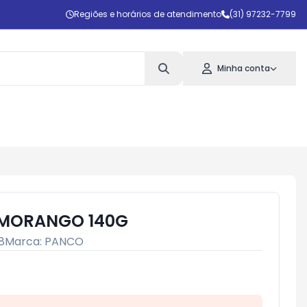
Regiões e horários de atendimento
(31) 97232-7799
Minha conta
MORANGO 140G
8
Marca:
PANCO