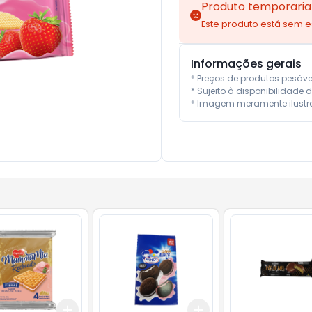
Produto temporaria
Este produto está sem 
Informações gerais
* Preços de produtos pesáv
* Sujeito à disponibilidade d
* Imagem meramente ilustra
Add
Add
10
+
3
+
5
+
10
+
3
+
5
+
10