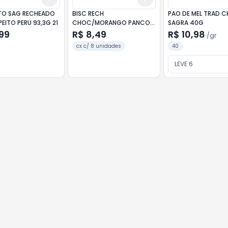
TO SAG RECHEADO
BISC RECH
PAO DE MEL TRAD 
EITO PERU 93,3G 21
CHOC/MORANGO PANCO
SAGRA 40G
336G
99
R$ 8,49
R$ 10,98
/
gr
cx c/ 8 unidades
40
LEVE 6