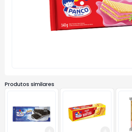
Produtos similares
Add
Add
+
3
gr
+
5
gr
+
3
+
5
+