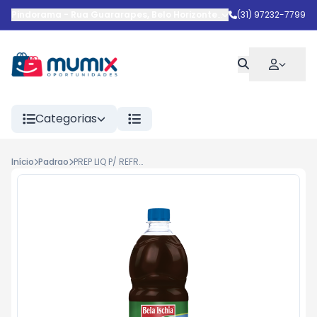
Pindorama
-
Rua Guararapes
,
Belo Horizonte
-
MG
(31) 97232-7799
Categorias
Início
Padrao
PREP LIQ P/ REFRESCO PET GUARANA BELA ISCHIA 1L 6