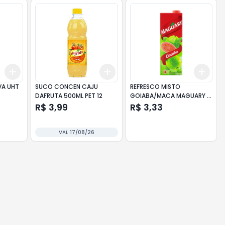
Add
Add
Add
+
3
+
5
+
10
+
3
+
5
+
10
+
3
VA UHT
SUCO CONCEN CAJU
REFRESCO MISTO
DAFRUTA 500ML PET 12
GOIABA/MACA MAGUARY 1L
12
R$ 3,99
R$ 3,33
VAL 17/08/26