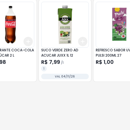
Add
Add
10
+
3
+
5
+
10
+
3
l
+
5
l
ERANTE COCA-COLA
SUCO VERDE ZERO AD
REFRESCO SABOR U
ÚCAR 2 L
ACUCAR JUXX 1L 12
PULSI 200ML 27
,98
R$ 7,99
R$ 1,00
/
l
1
VAL 04/11/26