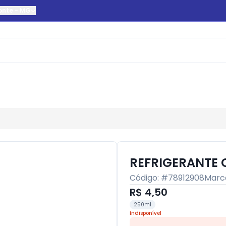
onte
-
MG
REFRIGERANTE 
Código: #
78912908
Marc
R$ 4,50
250ml
Indisponível