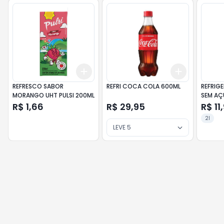
Add
Add
+
3
+
5
+
10
+
3
+
5
+
REFRESCO SABOR
REFRI COCA COLA 600ML
REFRIG
MORANGO UHT PULSI 200ML
SEM AÇ
R$ 1,66
R$ 29,95
R$ 11
2l
LEVE 5