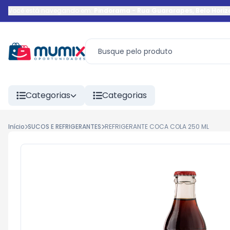
Você está navegando em:
Pindorama
-
Rua Guararapes
,
Belo Horiz
Categorias
Categorias
Início
SUCOS E REFRIGERANTES
REFRIGERANTE COCA COLA 250 ML