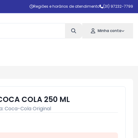
Regiões e horários de atendimento
(31) 97232-7799
Minha conta
COCA COLA 250 ML
a:
Coca-Cola Original