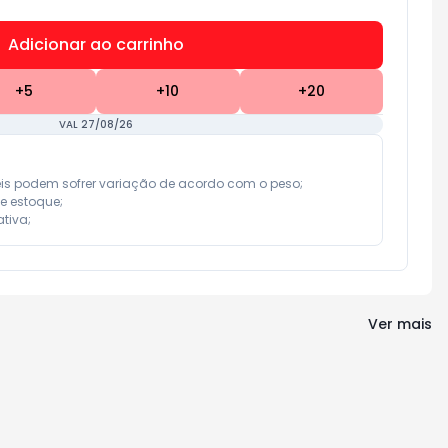
Adicionar ao carrinho
Subtotal:
R$ 0,00
+
5
+
10
+
20
VAL 27/08/26
eis podem sofrer variação de acordo com o peso;

e estoque;

tiva;
Ver mais