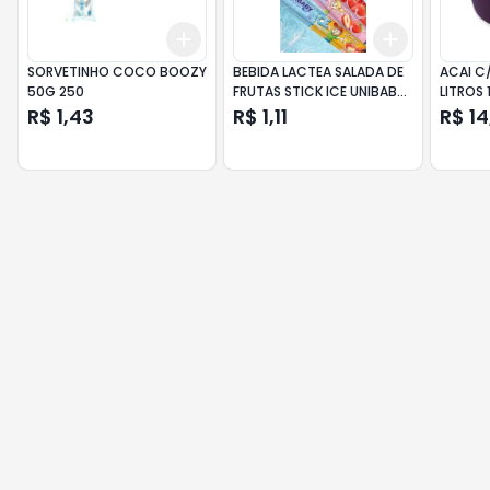
Add
Add
+
3
+
5
+
10
+
3
+
5
+
SORVETINHO COCO BOOZY
BEBIDA LACTEA SALADA DE
ACAI C/ GUARANA TUIRA
50G 250
FRUTAS STICK ICE UNIBABY
LITROS 
5
R$ 1,43
R$ 1,11
R$ 14