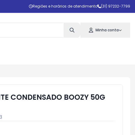
Regiões e horários de atendimento
(31) 97232-7799
Minha conta
ITE CONDENSADO BOOZY 50G
3