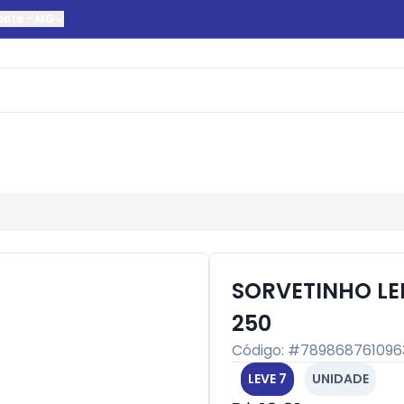
onte
-
MG
SORVETINHO LE
250
Código: #
789868761096
LEVE 7
UNIDADE