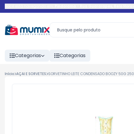
Você está navegando em:
Pindorama
-
Rua Guararapes
,
Belo Horiz
Categorias
Categorias
Início
AÇAI E SORVETES
SORVETINHO LEITE CONDENSADO BOOZY 50G 250