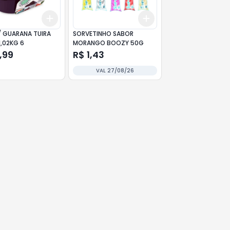
Add
Add
10
+
3
+
5
+
10
+
3
+
5
+
10
SORVETINHO SABOR
1,02KG 6
MORANGO BOOZY 50G
,99
R$ 1,43
VAL 27/08/26