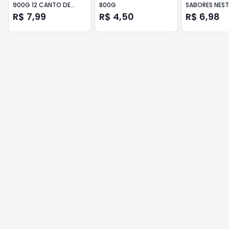
900G 12 CANTO DE
800G
SABORES NES
MINAS
6
R$ 7,99
R$ 4,50
R$ 6,98