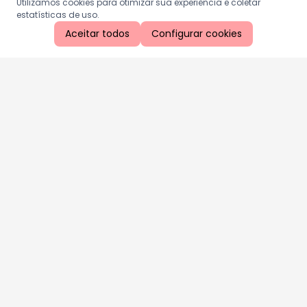
Utilizamos cookies para otimizar sua experiência e coletar
estatísticas de uso.
Aceitar todos
Configurar cookies
Aproveite as nossas promoções!
Cadastre seu e-mail e receba ofertas exclusivas.