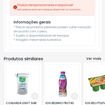
Produto temporariamente indisponível!
Este produto está sem estoque disponível no momento.
Informações gerais
* Preços de produtos pesáveis podem sofrer variação 
de acordo com o peso;

* Sujeito à disponibilidade de estoque;

* Imagem meramente ilustrativa;
Produtos similares
Ver mais
Add
Add
+
3
+
5
+
10
+
3
+
5
+
10
COALHADA LIGHT GAR
IOG BELINHO FRUTAS
IOG BDJ POLP