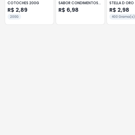
COTOCHES 200G
SABOR CONDIMENTOS
STELLA D ORO
400G
R$ 2,89
R$ 6,98
R$ 2,98
200G
400 Grama(s)