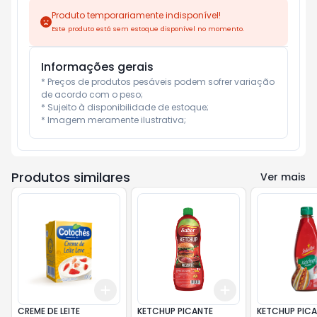
Produto temporariamente indisponível!
Este produto está sem estoque disponível no momento.
Informações gerais
* Preços de produtos pesáveis podem sofrer variação 
de acordo com o peso;

* Sujeito à disponibilidade de estoque;

* Imagem meramente ilustrativa;
Produtos similares
Ver mais
Add
Add
+
3
+
5
+
10
+
3
+
5
+
10
CREME DE LEITE
KETCHUP PICANTE
KETCHUP PIC