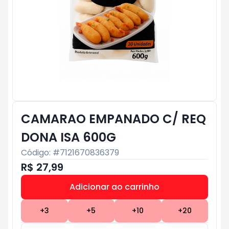
CAMARAO EMPANADO C/ REQ
DONA ISA 600G
Código: #
7121670836379
R$ 27,99
Adicionar ao carrinho
Subtotal:
R$ 0
+
3
+
5
+
10
+
20