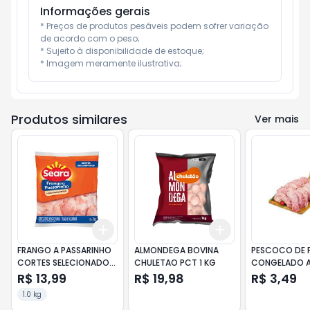
Informações gerais
* Preços de produtos pesáveis podem sofrer variação 
de acordo com o peso;

* Sujeito à disponibilidade de estoque;

* Imagem meramente ilustrativa;
Produtos similares
Ver mais
Add
Add
+
3
+
5
+
10
+
3
+
5
+
10
FRANGO A PASSARINHO
ALMONDEGA BOVINA
PESCOCO DE 
CORTES SELECIONADOS
CHULETAO PCT 1 KG
CONGELADO A
SEARA PCT
UN
R$ 13,99
R$ 19,98
R$ 3,49
1.0 kg