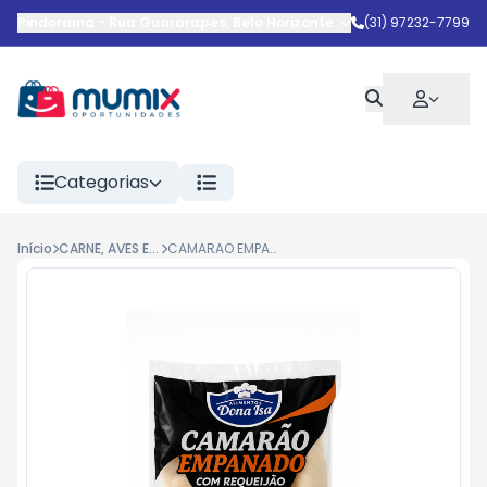
Pindorama
-
Rua Guararapes
,
Belo Horizonte
-
MG
(31) 97232-7799
Categorias
Início
CARNE, AVES E LINGUIÇAS
CAMARAO EMPANADO C/ REQ DONA ISA 600G