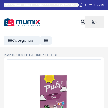
Pindorama
-
Rua Guararapes
,
Belo Horizonte
-
MG
(31) 97232-7799
Categorias
Início
SUCOS E REFRIGERANTES
REFRESCO SABOR UVA UHT PULSI 200ML 27