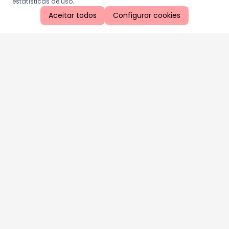
estatísticas de uso.
Aceitar todos
Configurar cookies
Aproveite as nossas promoções!
Cadastre seu e-mail e receba ofertas exclusivas.
QUERO RECEBER