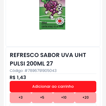
REFRESCO SABOR UVA UHT
PULSI 200ML 27
Código: #
7896791905043
R$ 1,43
Adicionar ao carrinho
Subtotal:
R$ 0
+
3
+
5
+
10
+
20