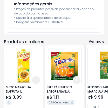
Informações gerais
* Preços de produtos pesáveis podem sofrer variação 
de acordo com o peso;

* Sujeito à disponibilidade de estoque;

* Imagem meramente ilustrativa;
Produtos similares
Ver mais
Add
Add
+
3
+
5
+
10
+
3
+
5
+
10
SUCO MARACUJA
PREP P/ REFRESCO
REFRESCO SA
DAFRUTA 1L
SABOR LARANJA
MARACUJA UHT
TORNADO 15G
200ML 27
R$ 3,99
R$ 1,11
R$ 9,96
1L
0.34 Quilograma(s)
LEVE 6