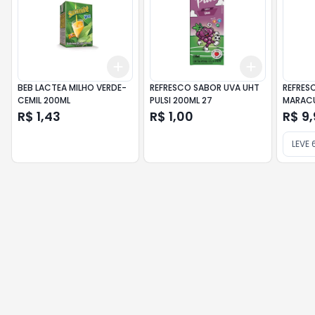
Add
Add
+
3
+
5
+
10
+
3
+
5
+
BEB LACTEA MILHO VERDE-
REFRESCO SABOR UVA UHT
REFRES
CEMIL 200ML
PULSI 200ML 27
MARACU
200ML 
R$ 1,43
R$ 1,00
R$ 9
LEVE 