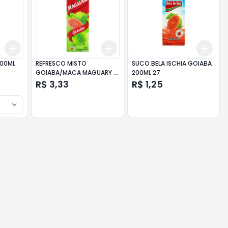
Add
Add
Add
+
3
+
5
+
10
+
3
+
5
+
10
+
3
600ML
REFRESCO MISTO
SUCO BELA ISCHIA GOIABA
GOIABA/MACA MAGUARY 1L
200ML 27
12
R$ 3,33
R$ 1,25