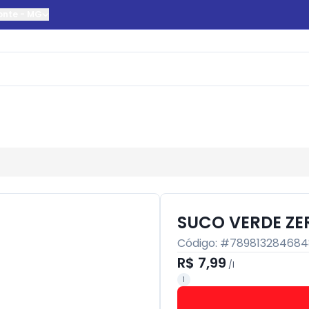
onte
-
MG
SUCO VERDE ZE
Código: #
789813284684
R$ 7,99
/
l
1