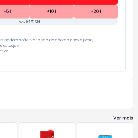
+
5
l
+
10
l
+
20
l
VAL 04/11/26
eis podem sofrer variação de acordo com o peso;

e estoque;

tiva;
Ver mais