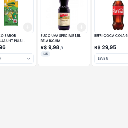
Add
Add
10
+
3
+
5
+
10
+
3
l
+
5
l
CO SABOR
SUCO UVA SPECIALE 1,5L
REFRI COCA COLA 
JA UHT PULSI
BELA ISCHIA
27
,96
R$ 9,98
R$ 29,95
/
l
1,35
6
LEVE 5