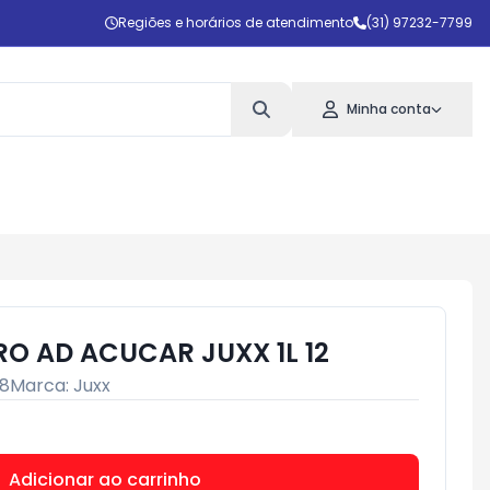
Regiões e horários de atendimento
(31) 97232-7799
Minha conta
RO AD ACUCAR JUXX 1L 12
8
Marca:
Juxx
Adicionar ao carrinho
Subtotal:
R$ 0,00