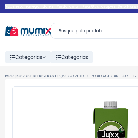
Você está navegando em:
Pindorama
-
Rua Guararapes
,
Belo Horiz
Categorias
Categorias
Início
SUCOS E REFRIGERANTES
SUCO VERDE ZERO AD ACUCAR JUXX 1L 12